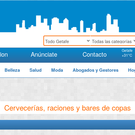
Getafe
ion
Anúnciate
Contacto
+
31°
C
Belleza
Salud
Moda
Abogados y Gestores
Ho
Cervecerías, raciones y bares de copas