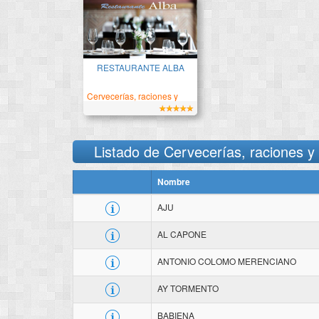
Descubre la verdadera
cocina mediterranea
RESTAURANTE ALBA
Cervecerías, raciones y
bares de copas
Listado de Cervecerías, raciones y
Nombre
AJU
AL CAPONE
ANTONIO COLOMO MERENCIANO
AY TORMENTO
BABIENA