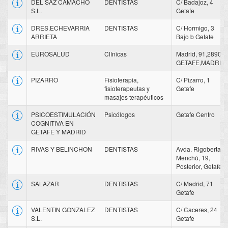
DEL SAZ CAMACHO
DENTISTAS
C/ Badajoz, 4
S.L.
Getafe
DRES.ECHEVARRIA
DENTISTAS
C/ Hormigo, 3
ARRIETA
Bajo b Getafe
EUROSALUD
Clínicas
Madrid, 91,28902
GETAFE,MADRID
PIZARRO
Fisioterapia,
C/ Pizarro, 1
fisioterapeutas y
Getafe
masajes terapéuticos
PSICOESTIMULACIÓN
Psicólogos
Getafe Centro
COGNITIVA EN
GETAFE Y MADRID
RIVAS Y BELINCHON
DENTISTAS
Avda. Rigoberta
Menchú, 19,
Posterior, Getafe
SALAZAR
DENTISTAS
C/ Madrid, 71
Getafe
VALENTIN GONZALEZ
DENTISTAS
C/ Caceres, 24
S.L.
Getafe