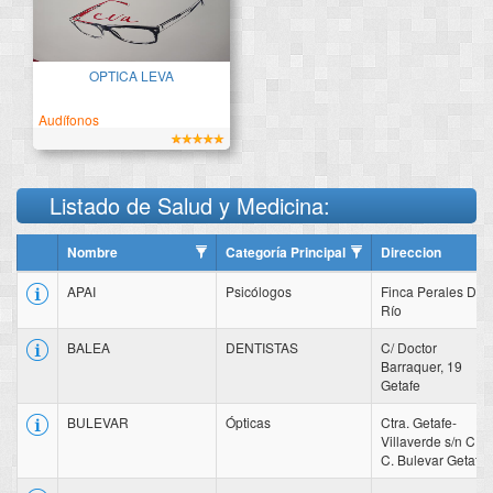
OPTICA LEVA
Audífonos
Listado de Salud y Medicina:
Nombre
Categoría Principal
Direccion
APAI
Psicólogos
Finca Perales Del
Río
BALEA
DENTISTAS
C/ Doctor
Barraquer, 19
Getafe
BULEVAR
Ópticas
Ctra. Getafe-
Villaverde s/n C.
C. Bulevar Getafe