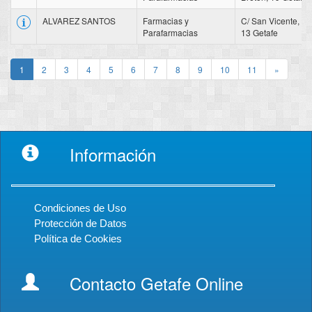
ALVAREZ SANTOS
Farmacias y
C/ San Vicente,
Parafarmacias
13 Getafe
1
2
3
4
5
6
7
8
9
10
11
»
Información
Condiciones de Uso
Protección de Datos
Política de Cookies
Contacto Getafe Online