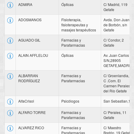
ADMIRA
Ópticas
C/ Madrid, 119
Getafe
ADOSMANOS
Fisioterapia,
Avda. Don Juan
fisioterapeutas y
de Borbón, s/n
masajes terapéuticos
Getafe
AGUADO GIL
Farmacias y
C/ Condor, 2
Parafarmacias
Getafe
ALAIN AFFLELOU
Ópticas
Av. Juan Carlos I,
S/N,28905
GETAFE,MADRID
ALBARRAN
Farmacias y
C/ Groenlandia, 4
RODRÍGUEZ
Parafarmacias
C .Com. El
Carmen Perales
del Río Getafe
AlfaCrisol
Psicólogos
San Sebastian,17
ALFARO TORRE
Farmacias y
C/ Perales, 11
Parafarmacias
Getafe
ALVAREZ RICO
Farmacias y
C/ Maestro
Parafarmacias
Bretón, 19 Getafe