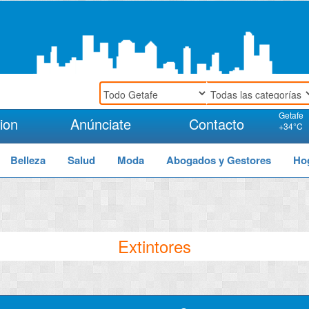
Getafe
ion
Anúnciate
Contacto
+
34°
C
Belleza
Salud
Moda
Abogados y Gestores
Ho
Extintores