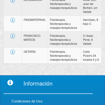
fisioterapeutas y
Juan de
masajes terapéuticos
Borbón, s/n
Getafe
FISIOMATERNAL
Fisioterapia,
Garcilaso, 8
fisioterapeutas y
bajo C
masajes terapéuticos
FRANCISCO
Fisioterapia,
C/ Isaac
MATEOS
fisioterapeutas y
Peral, 6
masajes terapéuticos
Getafe
GETARIS
Fisioterapia,
Calle
fisioterapeutas y
Pizarro 34
masajes terapéuticos
locales 4 y 6
Información
Condiciones de Uso