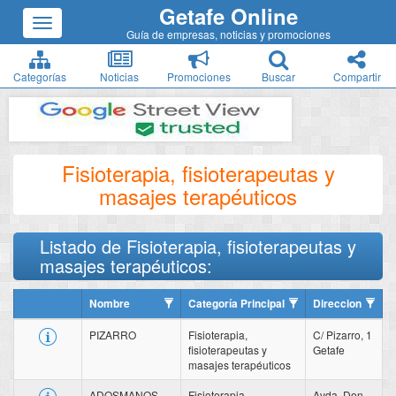
Getafe Online
Guía de empresas, noticias y promociones
Categorías
Noticias
Promociones
Buscar
Compartir
Fisioterapia, fisioterapeutas y
masajes terapéuticos
Listado de Fisioterapia, fisioterapeutas y
masajes terapéuticos:
Nombre
Categoría Principal
Direccion
PIZARRO
Fisioterapia,
C/ Pizarro, 1
fisioterapeutas y
Getafe
masajes terapéuticos
ADOSMANOS
Fisioterapia,
Avda. Don