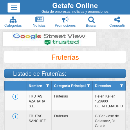
Getafe Online
Guía de empresas, noticias y promociones
Categorías
Noticias
Promociones
Buscar
Compartir
Fruterías
Listado de Fruterías:
Nombre
Categoría Principal
Direccion
FRUTAS
Fruterías
Helen Keller,
AZAHARA
1,28903
S.L.
GETAFE,MADRID
FRUTAS
Fruterías
C/ Sán José de
SANCHEZ
Calasanz, 31
Getafe