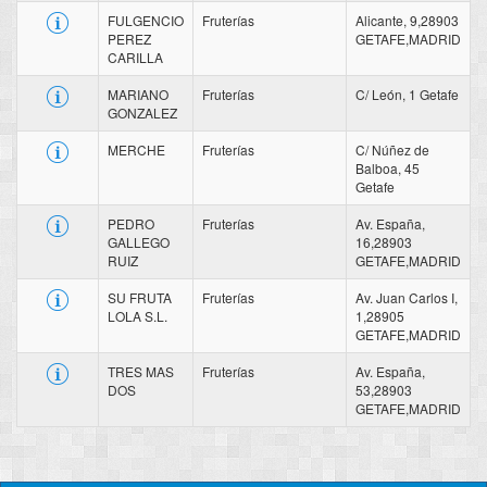
FULGENCIO
Fruterías
Alicante, 9,28903
PEREZ
GETAFE,MADRID
CARILLA
MARIANO
Fruterías
C/ León, 1 Getafe
GONZALEZ
MERCHE
Fruterías
C/ Núñez de
Balboa, 45
Getafe
PEDRO
Fruterías
Av. España,
GALLEGO
16,28903
RUIZ
GETAFE,MADRID
SU FRUTA
Fruterías
Av. Juan Carlos I,
LOLA S.L.
1,28905
GETAFE,MADRID
TRES MAS
Fruterías
Av. España,
DOS
53,28903
GETAFE,MADRID