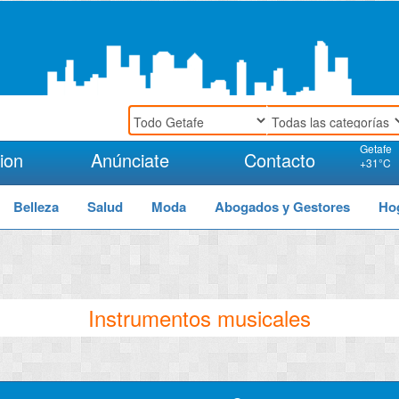
Getafe
ion
Anúnciate
Contacto
+
31°
C
Belleza
Salud
Moda
Abogados y Gestores
Ho
Instrumentos musicales