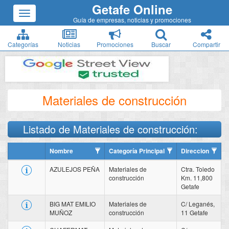
Getafe Online
Guía de empresas, noticias y promociones
Categorías
Noticias
Promociones
Buscar
Compartir
Materiales de construcción
Listado de Materiales de construcción:
Nombre
Categoría Principal
Direccion
AZULEJOS PEÑA
Materiales de
Ctra. Toledo
construcción
Km. 11,800
Getafe
BIG MAT EMILIO
Materiales de
C/ Leganés,
MUÑOZ
construcción
11 Getafe