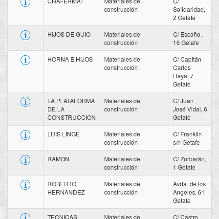
CHAFERMAT
Materiales de
C/
construcción
Solidaridad,
2 Getafe
HIJOS DE GUIO
Materiales de
C/ Escaño,
construcción
16 Getafe
HORNA E HIJOS
Materiales de
C/ Capitán
construcción
Carlos
Haya, 7
Getafe
LA PLATAFORMA
Materiales de
C/ Juan
DE LA
construcción
José Vidal, 6
CONSTRUCCION
Getafe
LUIS LINGE
Materiales de
C/ Franklin
construcción
s/n Getafe
RAMON
Materiales de
C/ Zurbarán,
construcción
1 Getafe
ROBERTO
Materiales de
Avda. de los
HERNANDEZ
construcción
Angeles, 61
Getafe
TECNICAS
Materiales de
C/ Castro