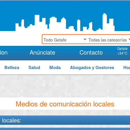
Getafe
ion
Anúnciate
Contacto
+
34°
C
Belleza
Salud
Moda
Abogados y Gestores
Ho
Medios de comunicación locales
locales: