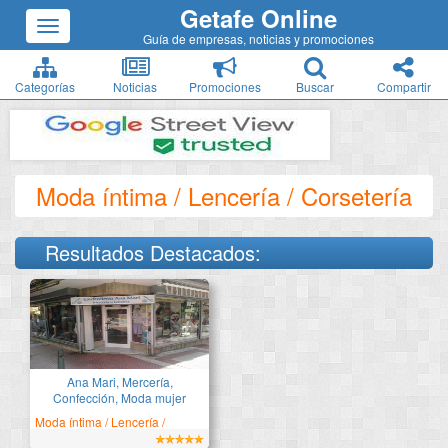
Getafe Online
Guía de empresas, noticias y promociones
Categorías
Noticias
Promociones
Buscar
Compartir
Moda íntima / Lencería / Corsetería
Resultados Destacados:
Especialistas en tallas
grandes
Ana Mari, Mercería,
Confección, Moda mujer
Moda íntima / Lencería /
Corsetería