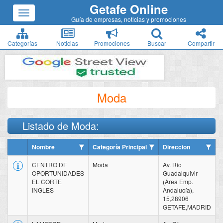
Getafe Online
Guía de empresas, noticias y promociones
Categorías
Noticias
Promociones
Buscar
Compartir
Moda
Listado de Moda:
Nombre
Categoría Principal
Direccion
CENTRO DE
Moda
Av. Río
OPORTUNIDADES
Guadalquivir
EL CORTE
(Área Emp.
INGLES
Andalucía),
15,28906
GETAFE,MADRID