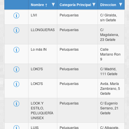
Nombre
Categoría Principal
Direccion
LIVI
Peluquerías
C/ Giralda,
s/n Getafe
LLONGUERAS
Peluquerías
C/
Magdalena,
23 Getafe
Lo más IN
Peluquerías
Calle
Mariano Ron
9
LOKO'S
Peluquerías
C/ Madrid,
111 Getafe
LOKO'S
Peluquerías
Avda. María
Zambrano, 5
Getafe
LOOK Y
Peluquerías
C/ Eugenio
ESTILO,
Serrano, 21
PELUQUERÍA
Getafe
UNISEX
LUIS
Peluquerías
C/ Albacete,