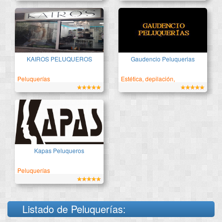
Peluquería & Estética
Tradición y Vanguardia
KAIROS PELUQUEROS
Gaudencio Peluquerias
Peluquerías
Estética, depilación,
bronceado
Profesionales a tu servicio
Kapas Peluqueros
Peluquerías
Listado de Peluquerías: