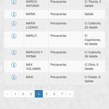
MARCO
Peluquerías
C/ Titulcia, 3
ANTONIO
Getafe
MARIA
Peluquerías
Getafe
MARíA
Peluquerías
C/ Cataluña,
LOZANO
22 Getafe
MARLO
Peluquerías
C/
Capellanes,
42 Getafe
MARUCHI Y
Peluquerías
C/ Cataluña,
FATIMA
36 Getafe
MAX
Peluquerías
C/ Olivo, 5
VOLUMEN
Getafe
MAXI
Peluquerías
C/ Faisán, 8
Getafe
«
1
2
3
4
5
6
7
»