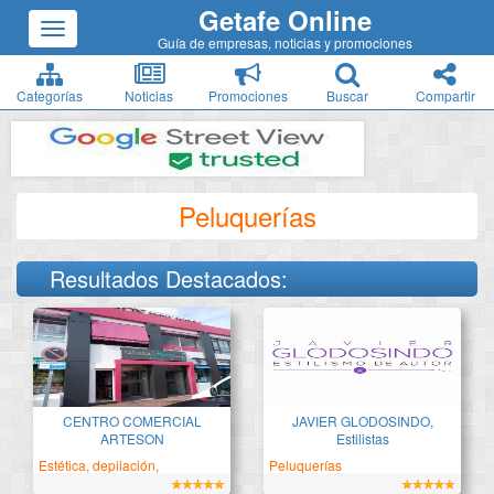
Getafe Online
Guía de empresas, noticias y promociones
Categorías
Noticias
Promociones
Buscar
Compartir
Peluquerías
Resultados Destacados:
Tu centro comercial de
Estilismo de autor
confianza
CENTRO COMERCIAL
JAVIER GLODOSINDO,
ARTESON
Estilistas
Estética, depilación,
Peluquerías
bronceado