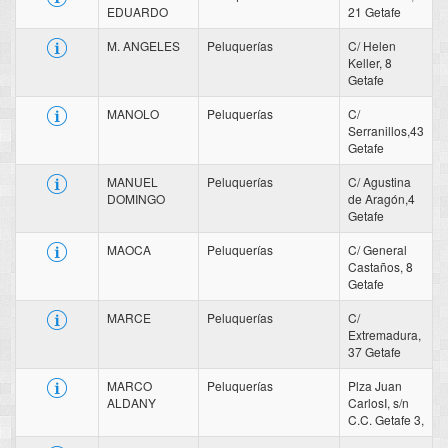
EDUARDO
21 Getafe
M. ANGELES
Peluquerías
C/ Helen
Keller, 8
Getafe
MANOLO
Peluquerías
C/
Serranillos,43
Getafe
MANUEL
Peluquerías
C/ Agustina
DOMINGO
de Aragón,4
Getafe
MAOCA
Peluquerías
C/ General
Castaños, 8
Getafe
MARCE
Peluquerías
C/
Extremadura,
37 Getafe
MARCO
Peluquerías
Plza Juan
ALDANY
CarlosI, s/n
C.C. Getafe 3,