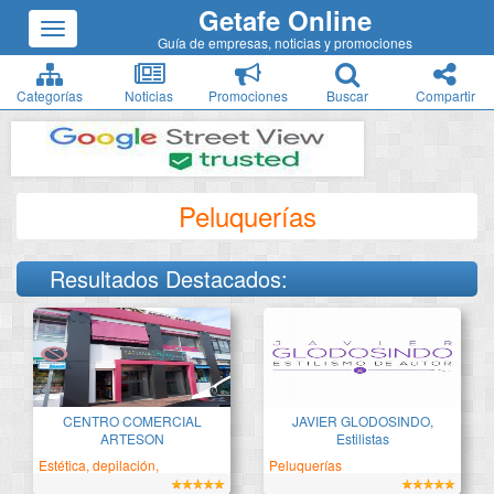
Getafe Online
Guía de empresas, noticias y promociones
Categorías
Noticias
Promociones
Buscar
Compartir
Peluquerías
Resultados Destacados:
Tu centro comercial de
Estilismo de autor
confianza
CENTRO COMERCIAL
JAVIER GLODOSINDO,
ARTESON
Estilistas
Estética, depilación,
Peluquerías
bronceado