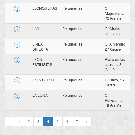
LLONGUERAS
Peluquerías
C/
Magdalena,
23 Getafe
LIVI
Peluquerías
C/ Giralda,
s/n Getafe
LINEA
Peluquerías
C/ Almendro,
DIRECTA
27 Getafe
LEON
Peluquerías
Plaza de las
ESTILISTAS
cuestas, 3
Getafe
LADY'S HAIR
Peluquerías
C/ Olivo, 16
Getafe
LA LUNA
Peluquerías
C/
Polvoranca,
15 Getafe
«
1
2
3
4
5
6
7
»