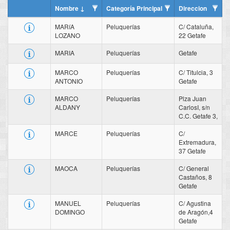
Nombre
Categoría Principal
Direccion
MARíA
Peluquerías
C/ Cataluña,
LOZANO
22 Getafe
MARIA
Peluquerías
Getafe
MARCO
Peluquerías
C/ Titulcia, 3
ANTONIO
Getafe
MARCO
Peluquerías
Plza Juan
ALDANY
CarlosI, s/n
C.C. Getafe 3,
MARCE
Peluquerías
C/
Extremadura,
37 Getafe
MAOCA
Peluquerías
C/ General
Castaños, 8
Getafe
MANUEL
Peluquerías
C/ Agustina
DOMINGO
de Aragón,4
Getafe