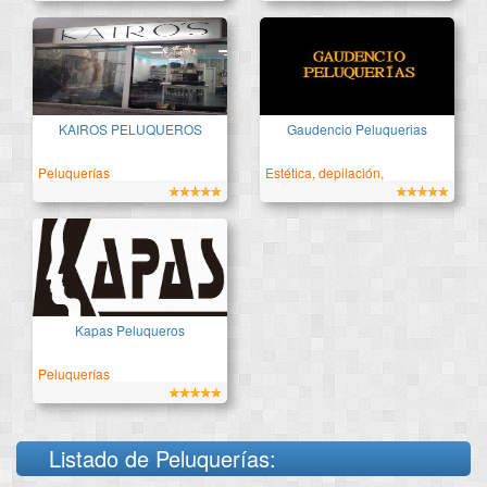
Peluquería & Estética
Tradición y Vanguardia
KAIROS PELUQUEROS
Gaudencio Peluquerias
Peluquerías
Estética, depilación,
bronceado
Profesionales a tu servicio
Kapas Peluqueros
Peluquerías
Listado de Peluquerías: