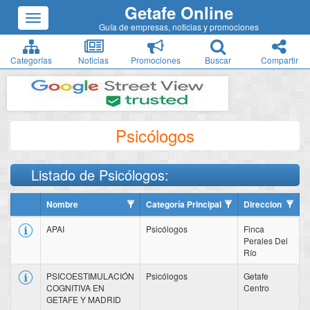
Getafe Online
Guía de empresas, noticias y promociones
Categorías
Noticias
Promociones
Buscar
Compartir
Psicólogos
Listado de Psicólogos:
Nombre
Categoría Principal
Direccion
APAI
Psicólogos
Finca
Perales Del
Río
PSICOESTIMULACIÓN
Psicólogos
Getafe
COGNITIVA EN
Centro
GETAFE Y MADRID