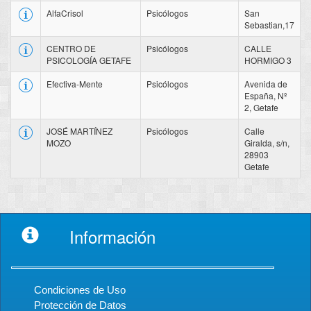
AlfaCrisol
Psicólogos
San
Sebastian,17
CENTRO DE
Psicólogos
CALLE
PSICOLOGÍA GETAFE
HORMIGO 3
Efectiva-Mente
Psicólogos
Avenida de
España, Nº
2, Getafe
JOSÉ MARTÍNEZ
Psicólogos
Calle
MOZO
Giralda, s/n,
28903
Getafe
Información
Condiciones de Uso
Protección de Datos