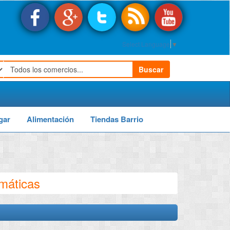
Select Language
▼
Buscar
gar
Alimentación
Tiendas Barrio
umáticas