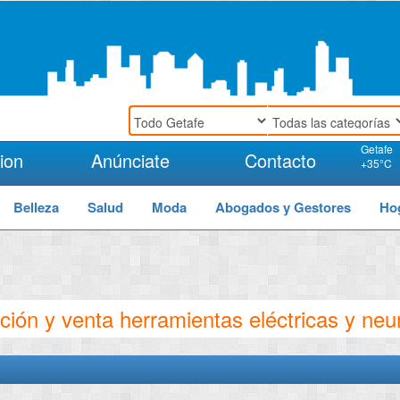
Getafe
ion
Anúnciate
Contacto
+
35°
C
Belleza
Salud
Moda
Abogados y Gestores
Ho
ión y venta herramientas eléctricas y ne