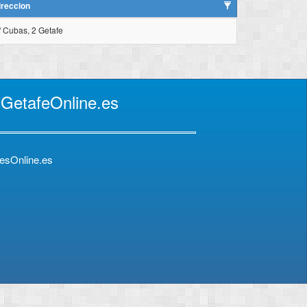
ireccion
/ Cubas, 2 Getafe
 GetafeOnline.es
esOnline.es