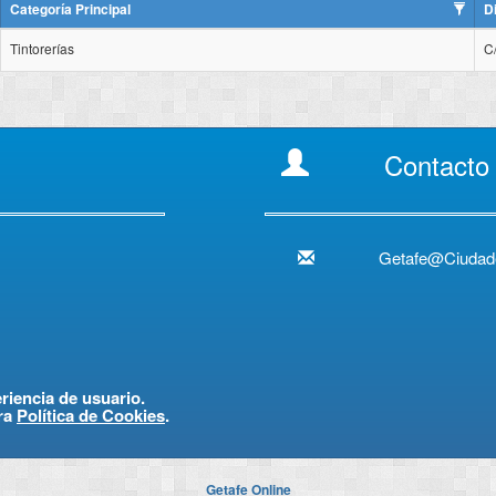
Categoría Principal
D
Tintorerías
C
Contacto
Getafe@Ciudad
eriencia de usuario.
ra
Política de Cookies
.
Getafe Online