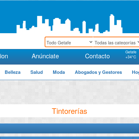
Getafe
ion
Anúnciate
Contacto
+
34°
C
Belleza
Salud
Moda
Abogados y Gestores
Ho
Tintorerías