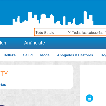
ion
Anúnciate
Belleza
Salud
Moda
Abogados y Gestores
Ho
NTY
rías