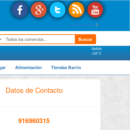
Select Language
▼
Buscar
Getafe
+
32°
C
gar
Alimentación
Tiendas Barrio
Datos de Contacto
916960315